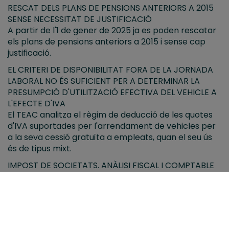
RESCAT DELS PLANS DE PENSIONS ANTERIORS A 2015
SENSE NECESSITAT DE JUSTIFICACIÓ
A partir de l'1 de gener de 2025 ja es poden rescatar
els plans de pensions anteriors a 2015 i sense cap
justificació.
EL CRITERI DE DISPONIBILITAT FORA DE LA JORNADA
LABORAL NO ÉS SUFICIENT PER A DETERMINAR LA
PRESUMPCIÓ D'UTILITZACIÓ EFECTIVA DEL VEHICLE A
L'EFECTE D'IVA
El TEAC analitza el règim de deducció de les quotes
d'IVA suportades per l'arrendament de vehicles per
a la seva cessió gratuïta a empleats, quan el seu ús
és de tipus mixt.
IMPOST DE SOCIETATS. ANÀLISI FISCAL I COMPTABLE
DELS PRÉSTECS PARTICIPATIUS ENTRE ENTITATS
VINCULADES: INTERESSOS, AJUSTOS
EXTRACONTABLES I CAPITALITZACIÓ DE DESPESES
FINANCERES
Els interessos derivats del préstec participatiu