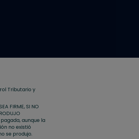
ol Tributario y
EA FIRME, SI NO
 PRODUJO
) pagada, aunque la
ión no existió
o se produjo.