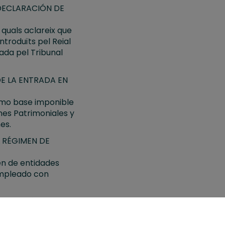
DECLARACIÓN DE
 quals aclareix que
ntroduïts pel Reial
rada pel Tribunal
DE LA ENTRADA EN
como base imponible
nes Patrimoniales y
es.
 RÉGIMEN DE
men de entidades
empleado con
 VALOR AÑADIDO
PLEADOS
de 29 de diciembre