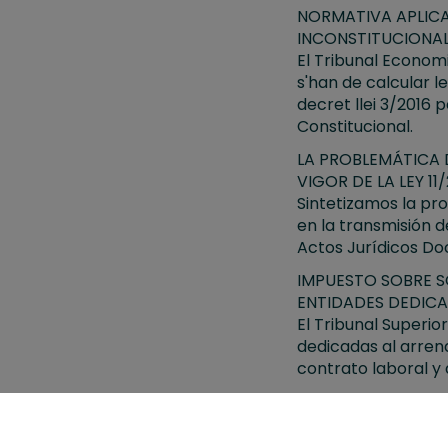
NORMATIVA APLICA
INCONSTITUCIONALI
El Tribunal Economi
s'han de calcular le
decret llei 3/2016 p
Constitucional.
LA PROBLEMÁTICA D
VIGOR DE LA LEY 11/
Sintetizamos la pr
en la transmisión 
Actos Jurídicos D
IMPUESTO SOBRE S
ENTIDADES DEDICA
El Tribunal Superio
dedicadas al arren
contrato laboral y
NO SON DEDUCIBLE
POR UNA EMPRESA 
Así lo establece l