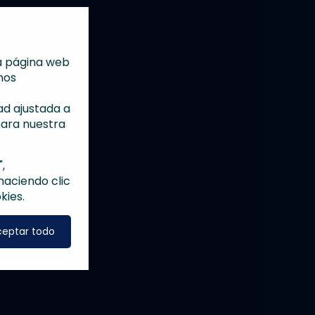
ra página web
mos
ad ajustada a
para nuestra
,
haciendo clic
kies.
ceptar todo