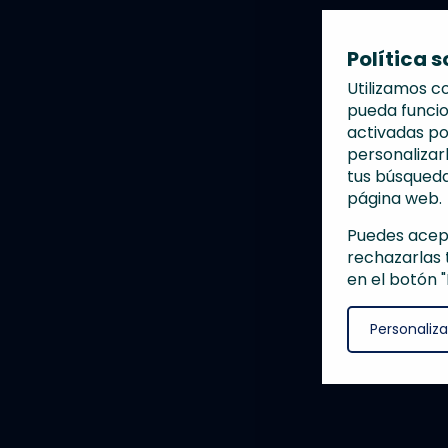
Política 
Utilizamos c
pueda funcio
activadas po
personalizar
tus búsqueda
página web.
Puedes acept
rechazarlas 
en el botón 
Personaliza