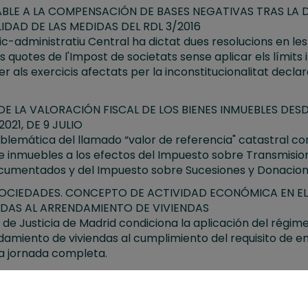
BLE A LA COMPENSACIÓN DE BASES NEGATIVAS TRAS LA 
DAD DE LAS MEDIDAS DEL RDL 3/2016
c-administratiu Central ha dictat dues resolucions en les
s quotes de l'Impost de societats sense aplicar els límits i
er als exercicis afectats per la inconstitucionalitat decla
E LA VALORACIÓN FISCAL DE LOS BIENES INMUEBLES DES
2021, DE 9 JULIO
oblemática del llamado “valor de referencia" catastral 
de inmuebles a los efectos del Impuesto sobre Transmisio
ocumentados y del Impuesto sobre Sucesiones y Donacion
OCIEDADES. CONCEPTO DE ACTIVIDAD ECONÓMICA EN EL
DAS AL ARRENDAMIENTO DE VIVIENDAS
r de Justicia de Madrid condiciona la aplicación del régi
damiento de viviendas al cumplimiento del requisito de 
 a jornada completa.
S LAS CUOTAS REPERCUTIDAS EN EL IMPUESTO SOBRE EL
DE “CATERING” POR EL SERVICIO DE COMEDOR PARA EM
a Dirección General de Tributos en su Consulta V3342-23, 