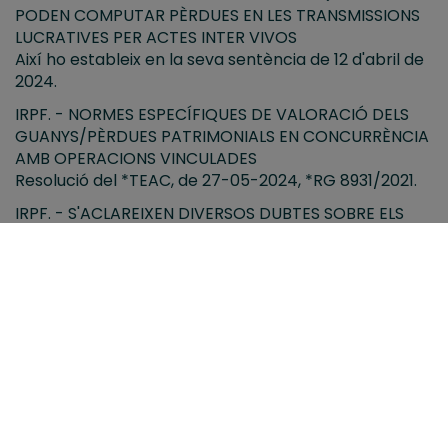
PODEN COMPUTAR PÈRDUES EN LES TRANSMISSIONS
LUCRATIVES PER ACTES INTER VIVOS
Així ho estableix en la seva sentència de 12 d'abril de
2024.
IRPF. - NORMES ESPECÍFIQUES DE VALORACIÓ DELS
GUANYS/PÈRDUES PATRIMONIALS EN CONCURRÈNCIA
AMB OPERACIONS VINCULADES
Resolució del *TEAC, de 27-05-2024, *RG 8931/2021.
IRPF. - S'ACLAREIXEN DIVERSOS DUBTES SOBRE ELS
LÍMITS PER A LES APORTACIONS A PLANS DE PENSIONS
Direcció General de Tributs. Consulta V0238-24, de
29 de febrer de 2024.
*ITP I *AJD. – L'EXTINCIÓ DE CONDOMINIS ESTARÀ
SUBJECTA, EN GENERAL, A *AJD I NO A *TPO
Tribunal Suprem. Sentències de 26 d'abril de 2024 i
de 30 d'abril de 2024
Tribunal Superior de Justícia d'Andalusia. Sentència
de 13 d'abril de 2023.