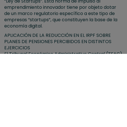
“Ley de Startups”. Esta norma de impulso al
emprendimiento innovador tiene por objeto dotar
de un marco regulatorio específico a este tipo de
empresas “startups”, que constituyen la base de la
economía digital.
APLICACIÓN DE LA REDUCCIÓN EN EL IRPF SOBRE
PLANES DE PENSIONES PERCIBIDOS EN DISTINTOS
EJERCICIOS
El Tribunal Económico Administrativo Central (TEAC)
ha modificado el criterio de la Agencia Tributaria que
solo permitía aplicar la reducción del 40% a las
prestaciones en forma de capital percibidas en un
único ejercicio.
MORATORIA CONTABLE PARA 2023 Y 2024 TRAS EL
REPUNTE DE CONCURSOS DE ACREEDORES DE
NOVIEMBRE DE 2022
Está previsto que las empresas viables tendrán más
tiempo para reequilibrar sus balances al no
computar las pérdidas de la pandemia a la hora de
decidir si entran en concurso.